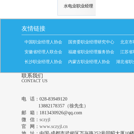
理人专委会
水电业职业经理
人专委会
友情链接
中国职业经理人协会
国资委职业经理研究中心
北京市
安徽省经理人联合会
福建省职业经理服务协会
江苏省
长沙职业经理人协会
内蒙古职业经理人协会
湖北省职
联系我们
CONTACT US
电 话：
028-83949120
13882178357
（
徐先生
）
邮 箱：1813430926@qq.com
微 信：
sczyjl
官 网：
www.sczyjl.cn
地 址：中国·成都市武侯区万兴路252号同昭大厦10