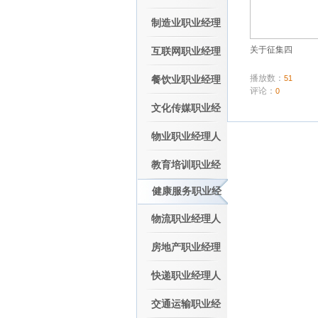
人专委会
制造业职业经理
关于征集四
人专委会
互联网职业经理
播放数：
51
人专委会
餐饮业职业经理
评论：
0
人专委会
文化传媒职业经
理人专委会
物业职业经理人
专委会
教育培训职业经
健康服务职业经
理人专委会
理人专委会
物流职业经理人
专委会
房地产职业经理
人专委会
快递职业经理人
专委会
交通运输职业经