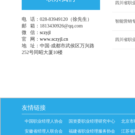
四川省职
电 话：
028-83949120（徐
先生
）
智能营销
邮 箱：1813430926@qq.com
微 信：
sczyjl
官 网：
www.sczyjl.cn
四川省职
地 址：中国·成都市武侯区万兴路
252号同昭大厦10楼
友情链接
中国职业经理人协会
国资委职业经理研究中心
北京市
安徽省经理人联合会
福建省职业经理服务协会
江苏省